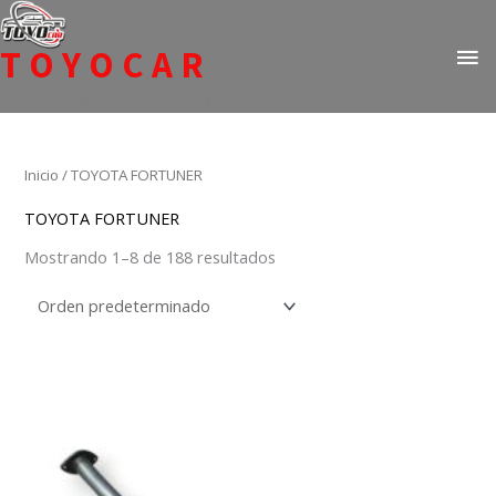
Ir
ME
al
TOYOCAR
PR
contenido
Todo en repuestos para Toyota
Inicio
/ TOYOTA FORTUNER
TOYOTA FORTUNER
Mostrando 1–8 de 188 resultados