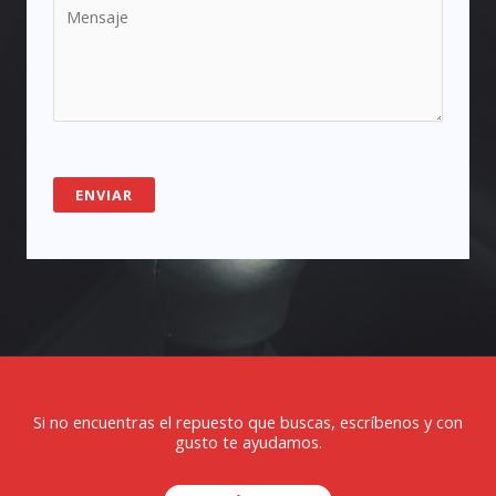
ENVIAR
Si no encuentras el repuesto que buscas, escríbenos y con
gusto te ayudamos.