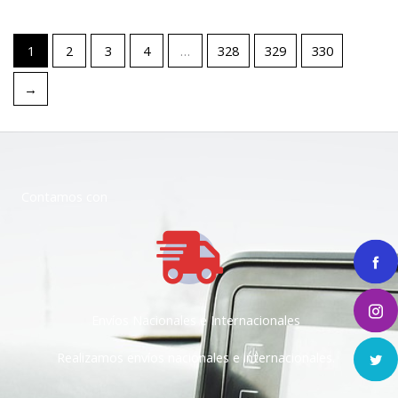
1
2
3
4
…
328
329
330
→
Contamos con
Envíos Nacionales e Internacionales
Realizamos envíos nacionales e internacionales.