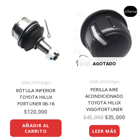
el
el
¡Oferta!
precio
preci
original
actua
era:
es:
$45,000.
$35,0
AGOTADO
2006-2016 (Vigo)
2006-2016 (Vigo)
PERILLA AIRE
RÓTULA INFERIOR
ACONDICIONADO
TOYOTA HILUX
TOYOTA HILUX
FORTUNER 06-16
VIGO/FORTUNER
$
120,000
$
45,000
$
35,000
AÑADIR AL
CARRITO
LEER MÁS