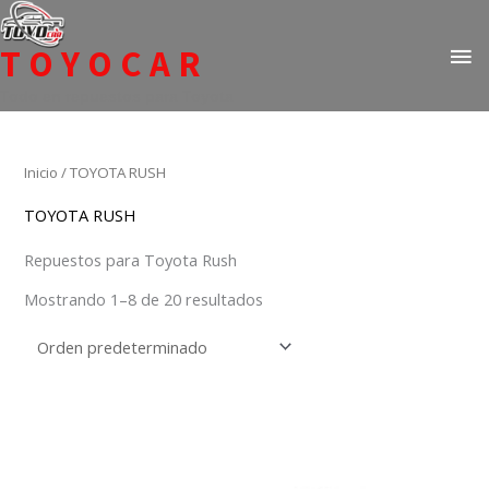
Ir
ME
al
TOYOCAR
PR
contenido
Todo en repuestos para Toyota
Inicio
/ TOYOTA RUSH
TOYOTA RUSH
Repuestos para Toyota Rush
Mostrando 1–8 de 20 resultados