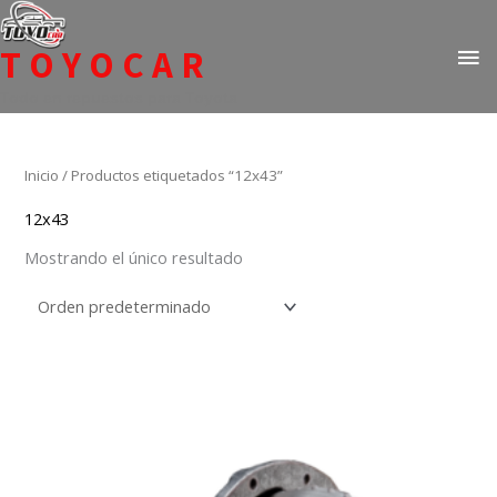
Ir
ME
al
TOYOCAR
PR
contenido
Todo en repuestos para Toyota
Inicio
/ Productos etiquetados “12x43”
12x43
Mostrando el único resultado