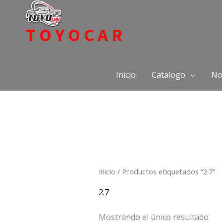
Ir
al
TOYOCAR
contenido
Todo en repuestos para Toyota
Inicio
Catalogo
No
Inicio
/ Productos etiquetados “2.7”
2.7
Mostrando el único resultado