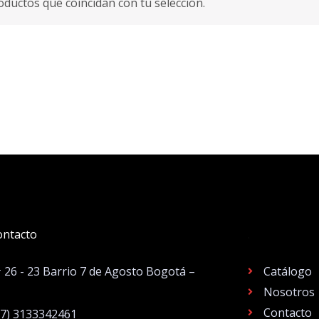
ductos que coincidan con tu selección.
ontacto
.
# 26 - 23 Barrio 7 de Agosto Bogotá –
Catálogo
Nosotros
Contacto
57) 3133342461