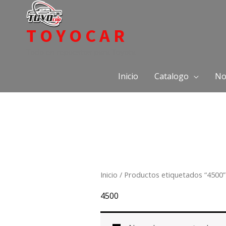
Ir
al
TOYOCAR
contenido
Todo en repuestos para Toyota
Inicio
Catalogo
No
Inicio
/ Productos etiquetados “4500”
4500