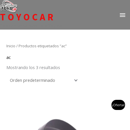
Ir
ME
al
TOYOCAR
PR
contenido
Todo en repuestos para Toyota
Inicio
/ Productos etiquetados “ac”
ac
Mostrando los 3 resultados
el
el
¡Oferta!
precio
precio
original
actual
era:
es:
$45,000.
$35,000.