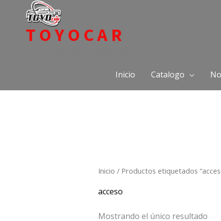
Ir
al
TOYOCAR
contenido
Todo en repuestos para Toyota
Inicio
Catalogo
No
Inicio
/ Productos etiquetados “acces
acceso
Mostrando el único resultado