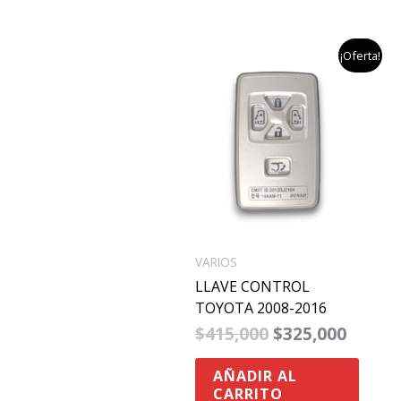
el
el
¡Oferta!
precio
precio
original
actual
era:
es:
$415,000.
$325,0
VARIOS
LLAVE CONTROL
TOYOTA 2008-2016
$
415,000
$
325,000
AÑADIR AL
CARRITO