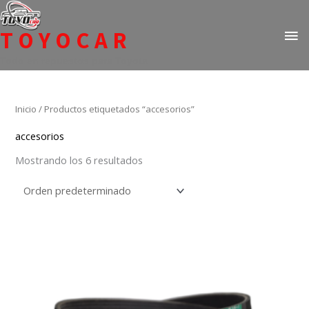
Ir
ME
al
TOYOCAR
PR
contenido
Todo en repuestos para Toyota
Inicio
/ Productos etiquetados “accesorios”
accesorios
Mostrando los 6 resultados