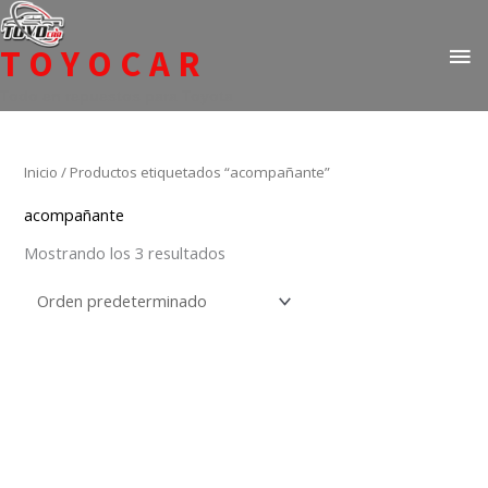
Ir
ME
al
TOYOCAR
PR
contenido
Todo en repuestos para Toyota
Inicio
/ Productos etiquetados “acompañante”
acompañante
Mostrando los 3 resultados