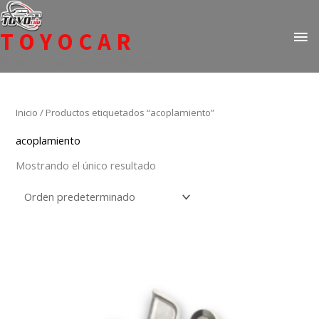
Ir
ME
al
TOYOCAR
PR
contenido
Todo en repuestos para Toyota
Inicio
/ Productos etiquetados “acoplamiento”
acoplamiento
Mostrando el único resultado