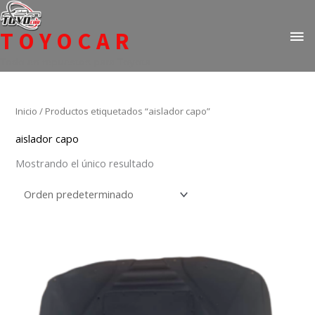
Ir
ME
al
TOYOCAR
PR
contenido
Todo en repuestos para Toyota
Inicio
/ Productos etiquetados “aislador capo”
aislador capo
Mostrando el único resultado
Este
producto
tiene
múltiples