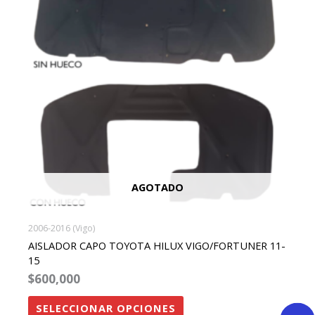
variantes.
Las
opciones
se
pueden
elegir
en
la
página
de
AGOTADO
producto
2006-2016 (Vigo)
AISLADOR CAPO TOYOTA HILUX VIGO/FORTUNER 11-
15
$
600,000
SELECCIONAR OPCIONES