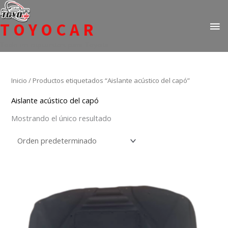
Ir
ME
al
TOYOCAR
PR
contenido
Todo en repuestos para Toyota
Inicio
/ Productos etiquetados “Aislante acústico del capó”
Aislante acústico del capó
Mostrando el único resultado
Este
producto
tiene
múltiples