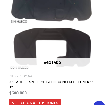
variantes.
Las
opciones
se
pueden
elegir
en
la
página
de
AGOTADO
producto
2006-2016 (Vigo)
AISLADOR CAPO TOYOTA HILUX VIGO/FORTUNER 11-
15
$
600,000
SELECCIONAR OPCIONES