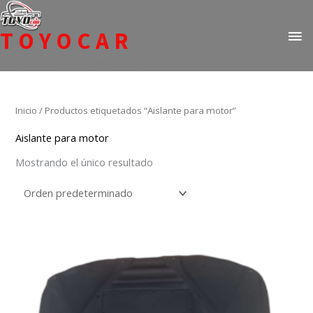
Ir
ME
al
TOYOCAR
PR
contenido
Todo en repuestos para Toyota
Inicio
/ Productos etiquetados “Aislante para motor”
Aislante para motor
Mostrando el único resultado
Este
producto
tiene
múltiples