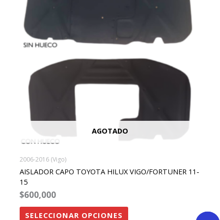
variantes.
Las
opciones
se
pueden
elegir
en
la
página
de
AGOTADO
producto
2006-2016 (Vigo)
AISLADOR CAPO TOYOTA HILUX VIGO/FORTUNER 11-
15
$
600,000
SELECCIONAR OPCIONES