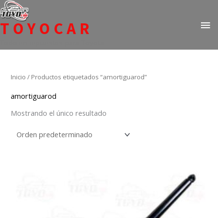
Ir
ME
al
TOYOCAR
PR
contenido
Todo en repuestos para Toyota
Inicio
/ Productos etiquetados “amortiguarod”
amortiguarod
Mostrando el único resultado