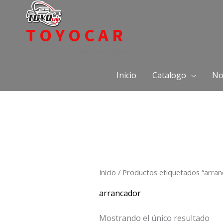
Ir
al
TOYOCAR
contenido
Todo en repuestos para Toyota
Inicio
Catalogo
No
Inicio
/ Productos etiquetados “arran
arrancador
Mostrando el único resultado