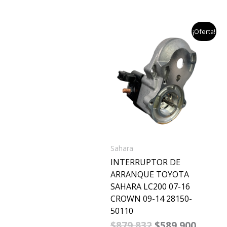
el
el
¡Oferta!
precio
precio
original
actual
era:
es:
$879,832.
$589,9
Sahara
INTERRUPTOR DE
ARRANQUE TOYOTA
SAHARA LC200 07-16
CROWN 09-14 28150-
50110
$
879,832
$
589,900