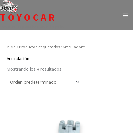
Ir
ME
al
TOYOCAR
PR
contenido
Todo en repuestos para Toyota
Inicio
/ Productos etiquetados “Articulación”
Articulación
Mostrando los 4 resultados