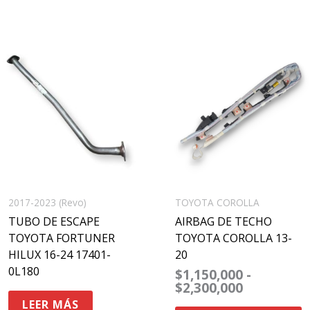
rango
E
de
p
precios:
desde
t
$1,150,00
m
hasta
$2,300,00
v
L
o
s
2017-2023 (Revo)
TOYOTA COROLLA
p
TUBO DE ESCAPE
AIRBAG DE TECHO
e
TOYOTA FORTUNER
TOYOTA COROLLA 13-
e
HILUX 16-24 17401-
20
l
0L180
$
1,150,000
-
p
$
2,300,000
d
LEER MÁS