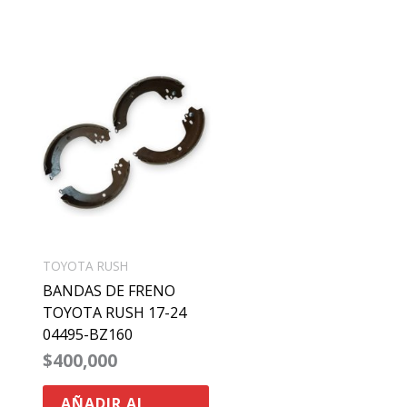
ste
roducto
iene
0
últiples
0
ariantes.
as
pciones
e
TOYOTA RUSH
ueden
BANDAS DE FRENO
legir
TOYOTA RUSH 17-24
n
04495-BZ160
a
$
400,000
ágina
e
AÑADIR AL