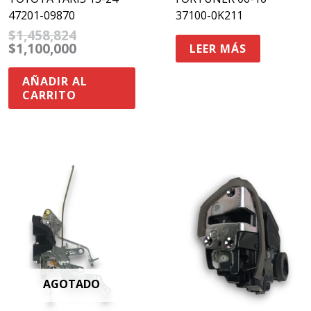
47201-09870
37100-0K211
$
1,458,824
$
1,100,000
LEER MÁS
AÑADIR AL
CARRITO
AGOTADO