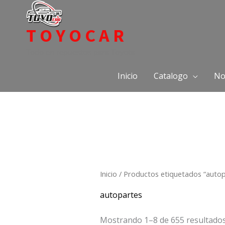
Ir
al
TOYOCAR
contenido
Todo en repuestos para Toyota
Inicio
Catalogo
No
Inicio
/ Productos etiquetados “autop
autopartes
Mostrando 1–8 de 655 resultado