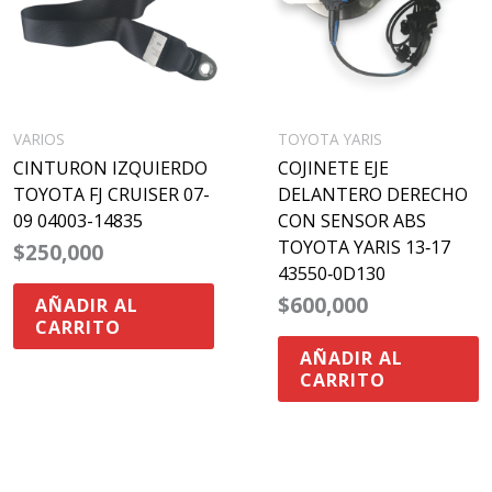
VARIOS
TOYOTA YARIS
CINTURON IZQUIERDO
COJINETE EJE
TOYOTA FJ CRUISER 07-
DELANTERO DERECHO
09 04003-14835
CON SENSOR ABS
TOYOTA YARIS 13‑17
$
250,000
43550‑0D130
$
600,000
AÑADIR AL
CARRITO
AÑADIR AL
CARRITO