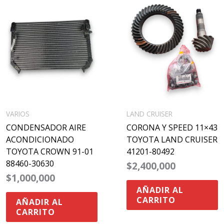
VARIOS
LAND CRUISER
CONDENSADOR AIRE
CORONA Y SPEED 11×43
ACONDICIONADO
TOYOTA LAND CRUISER
TOYOTA CROWN 91-01
41201-80492
88460-30630
$
2,400,000
$
1,000,000
AÑADIR AL
CARRITO
AÑADIR AL
CARRITO