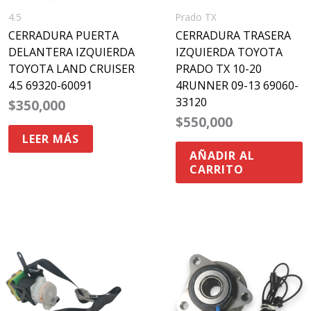
4.5
Prado TX
CERRADURA PUERTA
CERRADURA TRASERA
DELANTERA IZQUIERDA
IZQUIERDA TOYOTA
TOYOTA LAND CRUISER
PRADO TX 10-20
4.5 69320-60091
4RUNNER 09-13 69060-
33120
$
350,000
$
550,000
LEER MÁS
AÑADIR AL
CARRITO