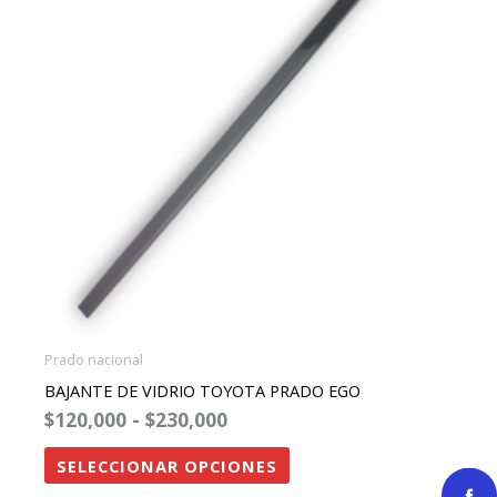
$230,000
variantes.
Las
opciones
se
pueden
elegir
en
la
página
de
producto
Prado nacional
BAJANTE DE VIDRIO TOYOTA PRADO EGO
$
120,000
-
$
230,000
SELECCIONAR OPCIONES