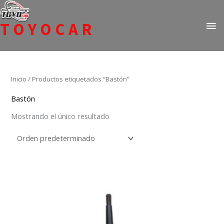
Ir
ME
al
TOYOCAR
PR
contenido
Todo en repuestos para Toyota
Inicio
/ Productos etiquetados “Bastón”
Bastón
Mostrando el único resultado