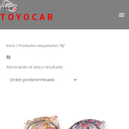
Ir
ME
al
TOYOCAR
PR
contenido
Todo en repuestos para Toyota
Inicio
/ Productos etiquetados “BJ”
BJ
Mostrando el único resultado