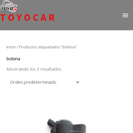
Ir
ME
al
TOYOCAR
PR
contenido
Todo en repuestos para Toyota
Inicio
/ Productos etiquetados “bobina”
bobina
Mostrando los 2 resultados