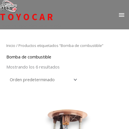
Ir
ME
al
TOYOCAR
PR
contenido
Todo en repuestos para Toyota
Inicio
/ Productos etiquetados “Bomba de combustible”
Bomba de combustible
Mostrando los 6 resultados