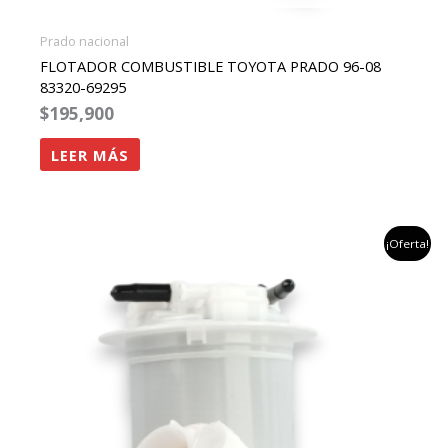
Prado nacional
FLOTADOR COMBUSTIBLE TOYOTA PRADO 96-08
83320-69295
$
195,900
LEER MÁS
el
el
¡Oferta!
precio
precio
original
actual
era:
es:
$651,261.
$399,900.