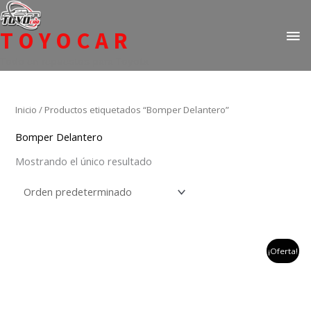
Ir
ME
al
TOYOCAR
PR
contenido
Todo en repuestos para Toyota
Inicio
/ Productos etiquetados “Bomper Delantero”
Bomper Delantero
Mostrando el único resultado
el
el
¡Oferta!
precio
precio
original
actual
era:
es:
$900,000.
$860,000.