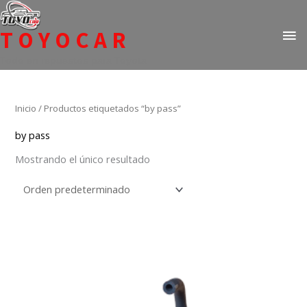
Ir
ME
al
TOYOCAR
PR
contenido
Todo en repuestos para Toyota
Inicio
/ Productos etiquetados “by pass”
by pass
Mostrando el único resultado