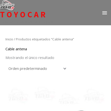
Ir
ME
al
TOYOCAR
PR
contenido
Todo en repuestos para Toyota
Inicio
/ Productos etiquetados “Cable antena”
Cable antena
Mostrando el único resultado