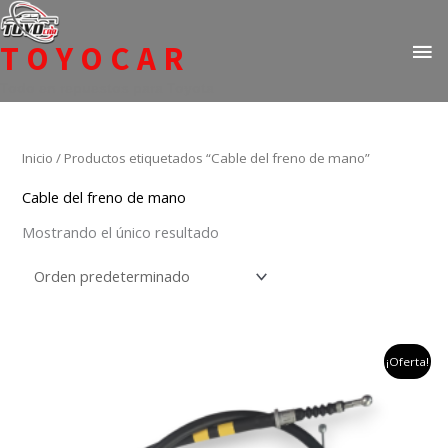
Ir
ME
al
TOYOCAR
PR
contenido
Todo en repuestos para Toyota
Inicio
/ Productos etiquetados “Cable del freno de mano”
Cable del freno de mano
Mostrando el único resultado
el
el
¡Oferta!
precio
precio
original
actual
era:
es:
$274,790.
$179,900.