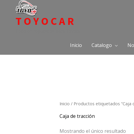
Ir
al
TOYOCAR
contenido
Todo en repuestos para Toyota
Inicio
Catalogo
No
Inicio
/ Productos etiquetados “Caja d
Caja de tracción
Mostrando el único resultado