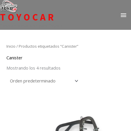
Ir
ME
al
TOYOCAR
PR
contenido
Todo en repuestos para Toyota
Inicio
/ Productos etiquetados “Canister”
Canister
Mostrando los 4 resultados