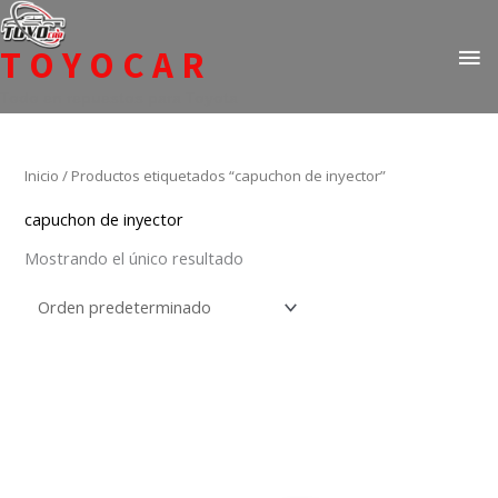
Ir
ME
al
TOYOCAR
PR
contenido
Todo en repuestos para Toyota
Inicio
/ Productos etiquetados “capuchon de inyector”
capuchon de inyector
Mostrando el único resultado