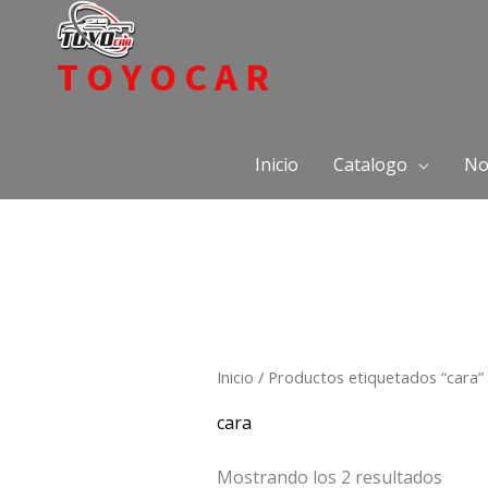
Ir
al
TOYOCAR
contenido
Todo en repuestos para Toyota
Inicio
Catalogo
No
Inicio
/ Productos etiquetados “cara”
cara
Mostrando los 2 resultados