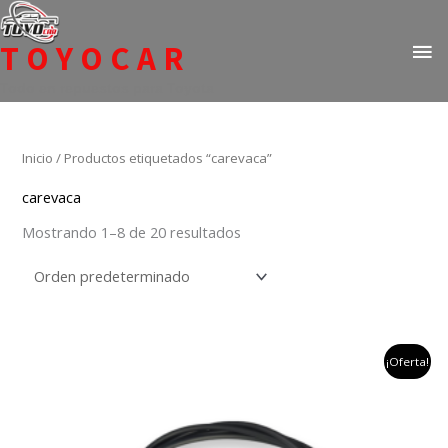
Ir
ME
al
TOYOCAR
PR
contenido
Todo en repuestos para Toyota
Inicio
/ Productos etiquetados “carevaca”
carevaca
Mostrando 1–8 de 20 resultados
el
el
¡Oferta!
precio
precio
original
actual
era:
es:
$112,605.
$75,900.