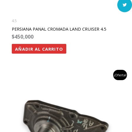
4.5
PERSIANA PANAL CROMADA LAND CRUISER 4.5
$
450,000
AÑADIR AL CARRITO
el
el
¡Oferta!
precio
precio
original
actual
era:
es:
$492,437.
$284,900.