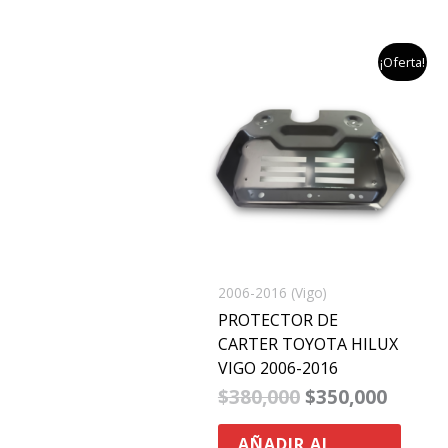
el
el
¡Oferta!
precio
precio
original
actual
era:
es:
$380,000.
$350,0
2006-2016 (Vigo)
PROTECTOR DE
CARTER TOYOTA HILUX
VIGO 2006-2016
$
380,000
$
350,000
AÑADIR AL