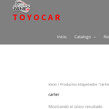
Ir
al
TOYOCAR
contenido
Todo en repuestos para Toyota
Inicio
Catalogo
No
Inicio
/ Productos etiquetados “carte
carter
Mostrando el único resultado