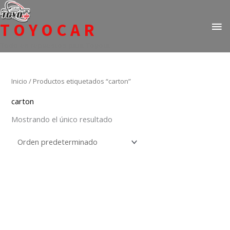
Ir
ME
al
TOYOCAR
PR
contenido
Todo en repuestos para Toyota
Inicio
/ Productos etiquetados “carton”
carton
Mostrando el único resultado