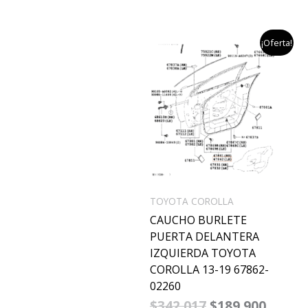
el
el
¡Oferta!
precio
precio
original
actual
era:
es:
$342,017.
$189,9
TOYOTA COROLLA
CAUCHO BURLETE
PUERTA DELANTERA
IZQUIERDA TOYOTA
COROLLA 13-19 67862-
02260
$
342,017
$
189,900