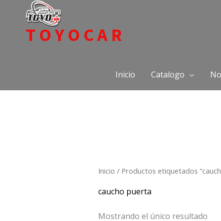
Ir
al
TOYOCAR
contenido
Todo en repuestos para Toyota
Inicio
Catalogo
No
Inicio
/ Productos etiquetados “cauch
caucho puerta
Mostrando el único resultado