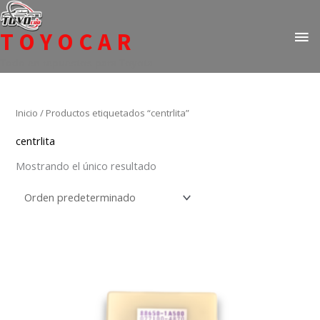
Ir
ME
al
TOYOCAR
PR
contenido
Todo en repuestos para Toyota
Inicio
/ Productos etiquetados “centrlita”
centrlita
Mostrando el único resultado