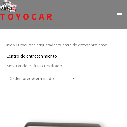
Ir
ME
al
TOYOCAR
PR
contenido
Todo en repuestos para Toyota
Inicio
/ Productos etiquetados “Centro de entretenimiento”
Centro de entretenimiento
Mostrando el único resultado