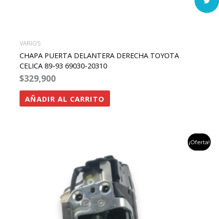
VARIOS
CHAPA PUERTA DELANTERA DERECHA TOYOTA
CELICA 89-93 69030-20310
$
329,900
AÑADIR AL CARRITO
el
el
¡Oferta!
precio
precio
original
actual
era:
es:
$1,184,874.
$669,900.