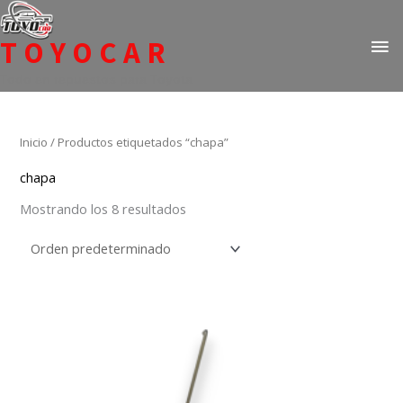
Ir
ME
al
TOYOCAR
PR
contenido
Todo en repuestos para Toyota
Inicio
/ Productos etiquetados “chapa”
chapa
Mostrando los 8 resultados