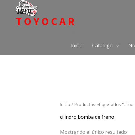
Ir
al
TOYOCAR
contenido
Todo en repuestos para Toyota
Inicio
Catalogo
No
Inicio
/ Productos etiquetados “cilin
cilindro bomba de freno
Mostrando el único resultado