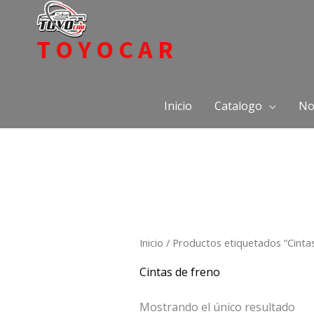
Ir
al
TOYOCAR
contenido
Todo en repuestos para Toyota
Inicio
Catalogo
No
Inicio
/ Productos etiquetados “Cintas
Cintas de freno
Mostrando el único resultado