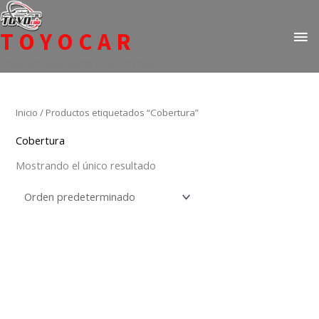
Ir
ME
al
TOYOCAR
PR
contenido
Todo en repuestos para Toyota
Inicio
/ Productos etiquetados “Cobertura”
Cobertura
Mostrando el único resultado