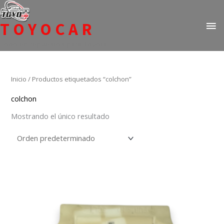
Ir
ME
al
TOYOCAR
PR
contenido
Todo en repuestos para Toyota
Inicio
/ Productos etiquetados “colchon”
colchon
Mostrando el único resultado