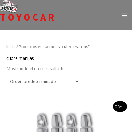
Ir
ME
al
TOYOCAR
PR
contenido
Todo en repuestos para Toyota
Inicio
/ Productos etiquetados “cubre manijas”
cubre manijas
Mostrando el único resultado
el
el
¡Oferta!
precio
precio
original
actual
era:
es:
$200,000.
$150,000.