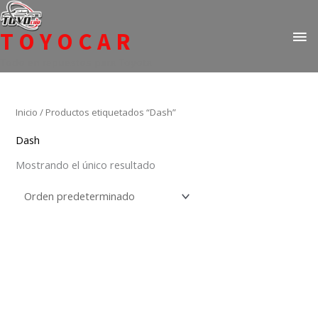
Ir
ME
al
TOYOCAR
PR
contenido
Todo en repuestos para Toyota
Inicio
/ Productos etiquetados “Dash”
Dash
Mostrando el único resultado