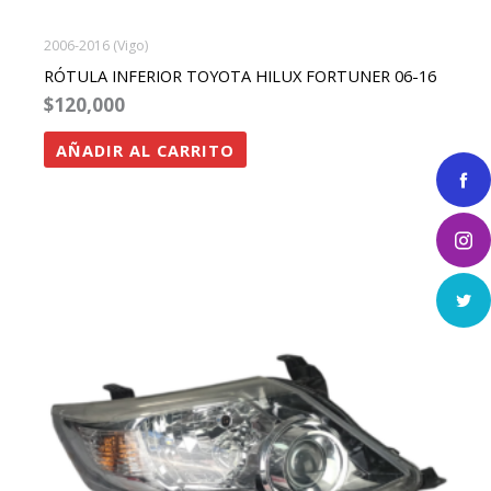
2006-2016 (Vigo)
RÓTULA INFERIOR TOYOTA HILUX FORTUNER 06-16
$
120,000
AÑADIR AL CARRITO
rango
Este
de
precios:
producto
desde
tiene
$800,000
hasta
múltiples
$1,600,000
variantes.
Las
opciones
se
pueden