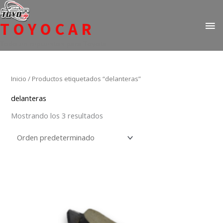
Ir
ME
al
TOYOCAR
PR
contenido
Todo en repuestos para Toyota
Inicio
/ Productos etiquetados “delanteras”
delanteras
Mostrando los 3 resultados