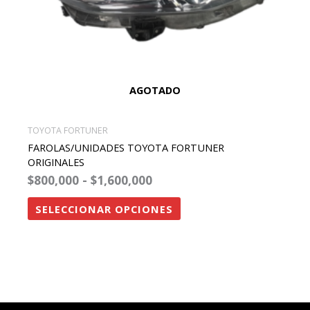
elegir
en
la
página
de
AGOTADO
producto
TOYOTA FORTUNER
FAROLAS/UNIDADES TOYOTA FORTUNER
ORIGINALES
$
800,000
-
$
1,600,000
SELECCIONAR OPCIONES