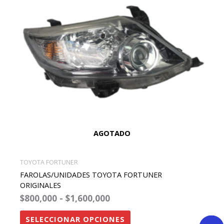
$1,600,000
variantes.
Las
opciones
se
pueden
elegir
en
la
página
de
AGOTADO
producto
TOYOTA FORTUNER
FAROLAS/UNIDADES TOYOTA FORTUNER
ORIGINALES
$
800,000
-
$
1,600,000
SELECCIONAR OPCIONES