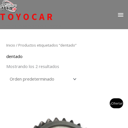
Ir
ME
al
TOYOCAR
PR
contenido
Todo en repuestos para Toyota
Inicio
/ Productos etiquetados “dentado”
dentado
Mostrando los 2 resultados
el
el
¡Oferta!
precio
precio
original
actual
era:
es:
$853,782.
$450,000.