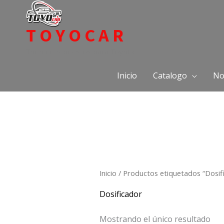
Ir
al
TOYOCAR
contenido
Todo en repuestos para Toyota
Inicio
Catalogo
No
Inicio
/ Productos etiquetados “Dosif
Dosificador
Mostrando el único resultado