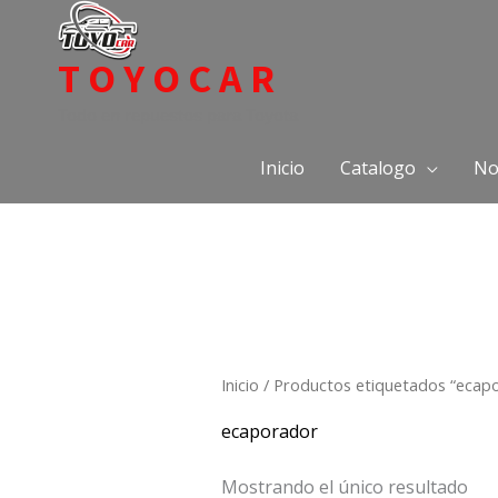
Ir
al
TOYOCAR
contenido
Todo en repuestos para Toyota
Inicio
Catalogo
No
Inicio
/ Productos etiquetados “ecap
ecaporador
Mostrando el único resultado