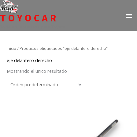
Ir
ME
al
TOYOCAR
PR
contenido
Todo en repuestos para Toyota
Inicio
/ Productos etiquetados “eje delantero derecho”
eje delantero derecho
Mostrando el único resultado